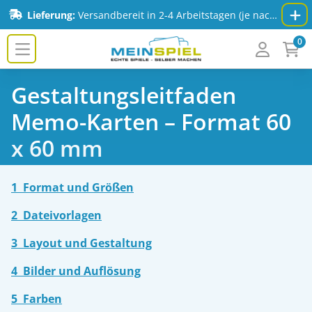
Zum Inhalt springen
Lieferung:
Versandbereit in 2-4 Arbeitstagen (je nach Spiel & Auflage) - Mehr Infos:
0
MeinSpiel.de
Zurück zur Format-
Gestaltungsleitfaden
Zum Inhaltsverzeichnis
Übersicht
Memo-Karten – Format 60
x 60 mm
1 Format und Größen
2 Dateivorlagen
3 Layout und Gestaltung
4 Bilder und Auflösung
5 Farben