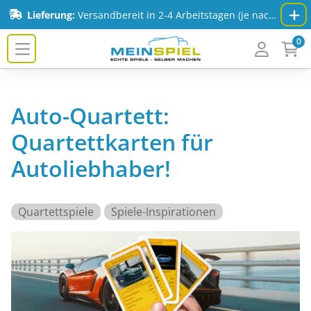
Zum Inhalt springen
Lieferung:
Versandbereit in 2-4 Arbeitstagen (je nach Spiel & Auflage) - Mehr Infos:
0
MeinSpiel.de
Auto-Quartett:
Quartettkarten für
Autoliebhaber!
Quartettspiele
Spiele-Inspirationen