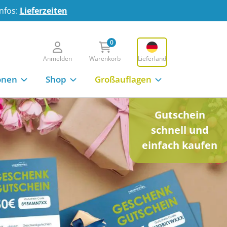
Infos:
Lieferzeiten
0
Anmelden
Warenkorb
Lieferland
onen
Shop
Großauflagen
Gutschein
schnell und
einfach kaufen