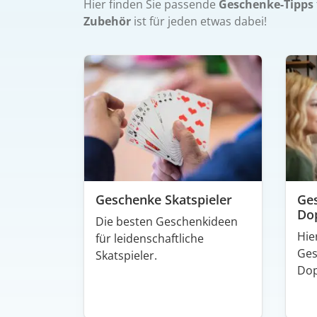
Hier finden Sie passende
Geschenke-Tipps
Zubehör
ist für jeden etwas dabei!
Geschenke Skatspieler
Ge
Dop
Die besten Geschenkideen
Hie
für leidenschaftliche
Ges
Skatspieler.
Dop