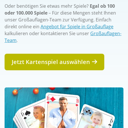
Oder benötigen Sie etwas mehr Spiele?
Egal ob 100
oder 100.000 Spiele
– Für diese Mengen steht Ihnen
unser Großauflagen-Team zur Verfügung. Einfach
direkt online ein
Angebot für Spiele in Großauflage
kalkulieren oder kontaktieren Sie unser
Großauflagen-
Team
.
Jetzt Kartenspiel auswählen