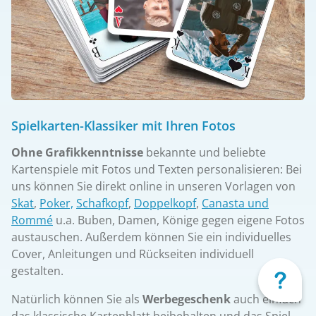
Spielkarten-Klassiker mit Ihren Fotos
Ohne Grafikkenntnisse
bekannte und beliebte
Kartenspiele mit Fotos und Texten personalisieren: Bei
uns können Sie direkt online in unseren Vorlagen von
Skat
,
Poker,
Schafkopf
,
Doppelkopf
,
Canasta und
Rommé
u.a. Buben, Damen, Könige gegen eigene Fotos
austauschen. Außerdem können Sie ein individuelles
Cover, Anleitungen und Rückseiten individuell
gestalten.
Natürlich können Sie als
Werbegeschenk
auch einfach
das klassische Kartenblatt beibehalten und das Spiel