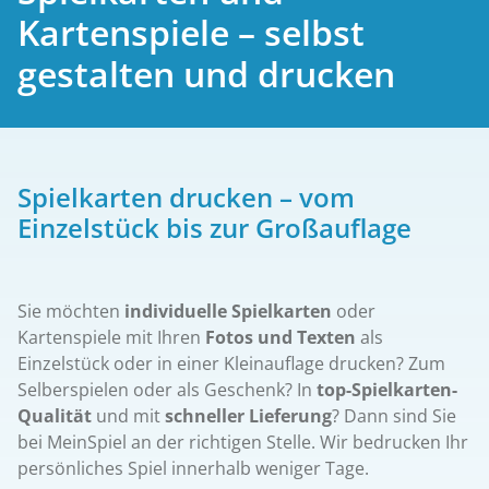
Kartenspiele – selbst
gestalten und drucken
Spielkarten drucken – vom
Einzelstück bis zur Großauflage
Sie möchten
individuelle Spielkarten
oder
Kartenspiele mit Ihren
Fotos und Texten
als
Einzelstück oder in einer Kleinauflage drucken? Zum
Selberspielen oder als Geschenk? In
top-Spielkarten-
Qualität
und mit
schneller Lieferung
? Dann sind Sie
bei MeinSpiel an der richtigen Stelle. Wir bedrucken Ihr
persönliches Spiel innerhalb weniger Tage.