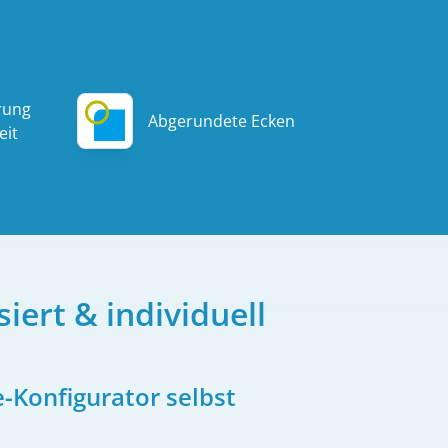
erung
Abgerundete Ecken
eit
iert & individuell
e-Konfigurator selbst