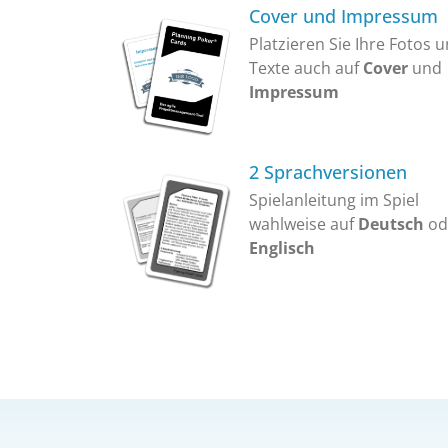
Cover und Impressum
Platzieren Sie Ihre Fotos 
Texte auch auf
Cover
und
Impressum
2 Sprachversionen
Spielanleitung im Spiel
wahlweise auf
Deutsch
od
Englisch