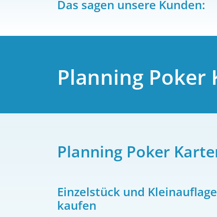
Das sagen unsere Kunden:
Planning Poker 
Planning Poker Karten
Einzelstück und Kleinauflage
kaufen