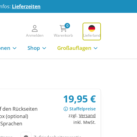
Infos:
Lieferzeiten
0
Anmelden
Warenkorb
Lieferland
100 - 50.000 SPIELE
Preis berechnen
onen
Shop
Großauflagen
19,95 €
f den Rückseiten
Staffelpreise
zzgl.
Versand
ox (optional)
inkl. MwSt.
 Sprachen