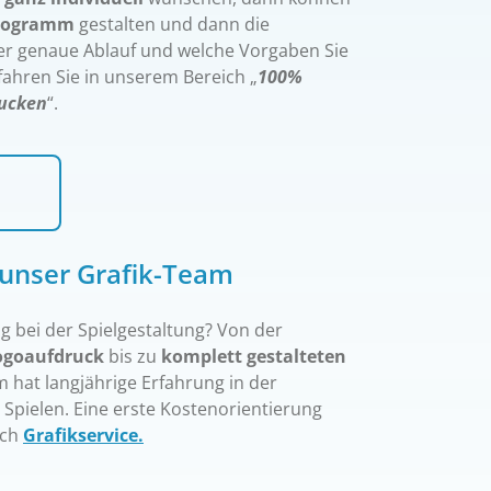
programm
gestalten und dann die
er genaue Ablauf und welche Vorgaben Sie
ahren Sie in unserem Bereich „
100%
rucken
“.
 unser Grafik-Team
g bei der Spielgestaltung? Von der
ogoaufdruck
bis zu
komplett gestalteten
 hat langjährige Erfahrung in der
n Spielen. Eine erste Kostenorientierung
ich
Grafikservice.