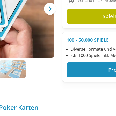
Versand in 2-4 Arbeit
Spiel
100 - 50.000 SPIELE
Diverse Formate und 
z.B. 1000 Spiele inkl. M
Pr
 Poker Karten