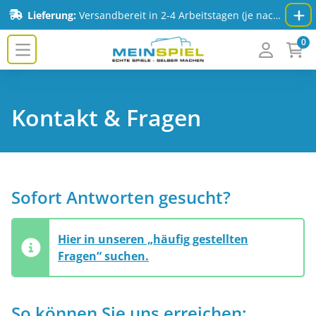
Zum Inhalt springen
Lieferung:
Versandbereit in 2-4 Arbeitstagen (je nach Spiel & Auflage) - Mehr Infos:
0
MeinSpiel.de
Kontakt & Fragen
Sofort Antworten gesucht?
Hier in unseren „häufig gestellten
Fragen“ suchen.
So können Sie uns erreichen: