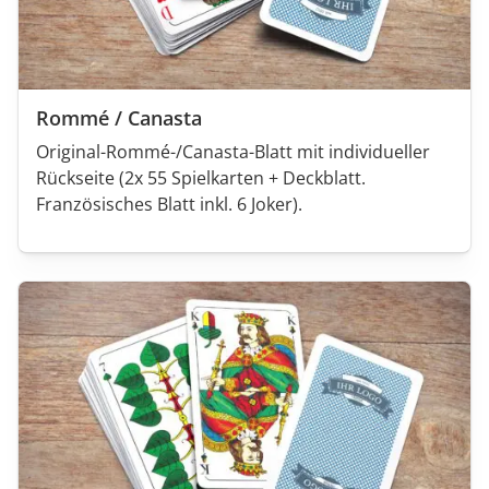
Rommé / Canasta
Original-Rommé-/Canasta-Blatt mit individueller
Rückseite (2x 55 Spielkarten + Deckblatt.
Französisches Blatt inkl. 6 Joker).