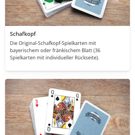
Schafkopf
Die Original-Schafkopf-Spielkarten mit
bayerischem oder fränkischem Blatt (36
Spielkarten mit individueller Rückseite).