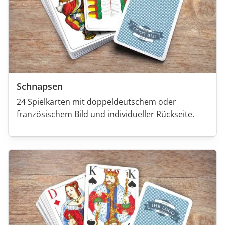
Schnapsen
24 Spielkarten mit doppeldeutschem oder
französischem Bild und individueller Rückseite.