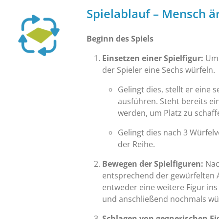
Spielablauf – Mensch ä
Beginn des Spiels
Einsetzen einer Spielfigur:
Um 
der Spieler eine Sechs würfeln.
Gelingt dies, stellt er eine
ausführen. Steht bereits e
werden, um Platz zu schaff
Gelingt dies nach 3 Würfelv
der Reihe.
Bewegen der Spielfiguren:
Nac
entsprechend der gewürfelten Au
entweder eine weitere Figur ins
und anschließend nochmals wür
Schlagen von gegnerischen Fi