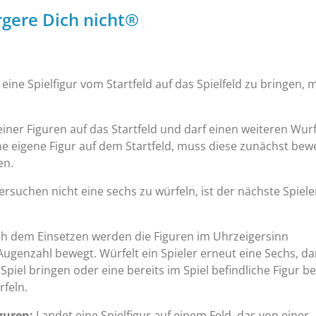
rgere Dich nicht®
eine Spielfigur vom Startfeld auf das Spielfeld zu bringen, 
 seiner Figuren auf das Startfeld und darf einen weiteren Wur
ine eigene Figur auf dem Startfeld, muss diese zunächst bew
en.
ersuchen nicht eine sechs zu würfeln, ist der nächste Spiele
h dem Einsetzen werden die Figuren im Uhrzeigersinn
genzahl bewegt. Würfelt ein Spieler erneut eine Sechs, dar
 Spiel bringen oder eine bereits im Spiel befindliche Figur 
feln.
guren:
Landet eine Spielfigur auf einem Feld, das von einer