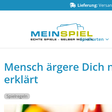
Zum Inhalt springen
Lieferung:
Versand
MeinSpiel
Spielkarten
Mensch ärgere Dich n
erklärt
Spielregeln