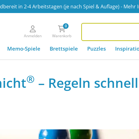
bereit in 2-4 Arbeitstagen (je nach Spiel & Auflage) - Mehr 
0
.de
Anmelden
Warenkorb
Memo-Spiele
Brettspiele
Puzzles
Inspirati
®
icht
– Regeln schnell