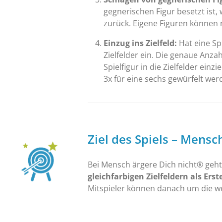
gegnerischen Figur besetzt ist, 
zurück. Eigene Figuren können 
Einzug ins Zielfeld:
Hat eine Sp
Zielfelder ein. Die genaue Anza
Spielfigur in die Zielfelder ei
3x für eine sechs gewürfelt wer
Ziel des Spiels – Mensc
Bei Mensch ärgere Dich nicht® geh
gleichfarbigen Zielfeldern als Erst
Mitspieler können danach um die we