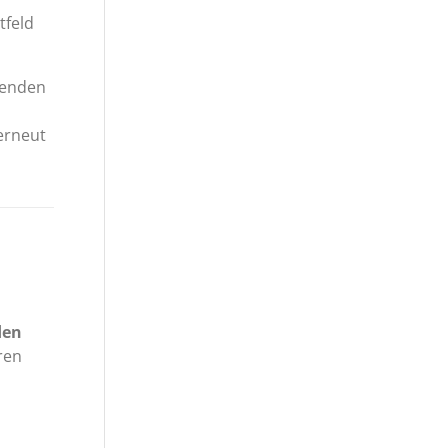
tfeld
ssenden
 erneut
den
ren