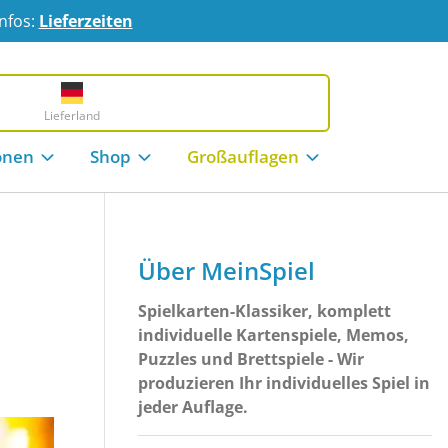
Infos:
Lieferzeiten
Lieferland
onen
Shop
Großauflagen
Über MeinSpiel
Spielkarten-Klassiker, komplett
individuelle Kartenspiele, Memos,
Puzzles und Brettspiele - Wir
produzieren Ihr individuelles Spiel in
jeder Auflage.