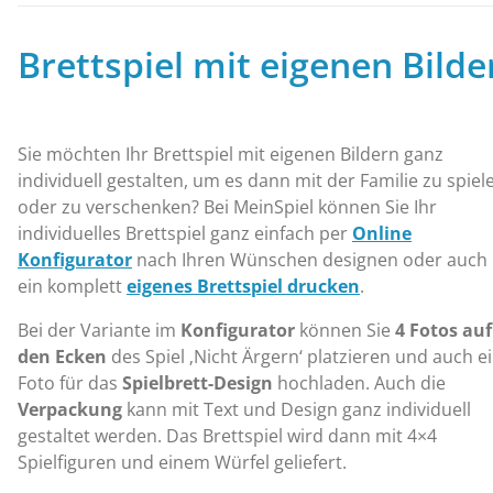
Brettspiel mit eigenen Bilde
Sie möchten Ihr Brettspiel mit eigenen Bildern ganz
individuell gestalten, um es dann mit der Familie zu spiel
oder zu verschenken? Bei MeinSpiel können Sie Ihr
individuelles Brettspiel ganz einfach per
Online
Konfigurator
nach Ihren Wünschen designen oder auch
ein komplett
eigenes Brettspiel drucken
.
Bei der Variante im
Konfigurator
können Sie
4 Fotos auf
den Ecken
des Spiel ‚Nicht Ärgern‘ platzieren und auch e
Foto für das
Spielbrett-Design
hochladen. Auch die
Verpackung
kann mit Text und Design ganz individuell
gestaltet werden. Das Brettspiel wird dann mit 4×4
Spielfiguren und einem Würfel geliefert.