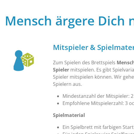
Mensch ärgere Dich n
Mitspieler & Spielmate
Zum Spielen des Brettspiels
Mensch
Spieler
mitspielen. Es gibt Spielvari
Spieler mitspielen können. Wir gehe
Spielern aus.
Mindestanzahl der Mitspieler: 2
Empfohlene Mitspielerzahl: 3 o
Spielmaterial
Ein Spielbrett mit farbigen Start