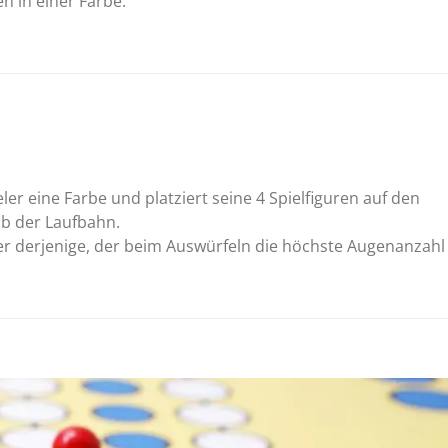
en in einer Farbe.
ler eine Farbe und platziert seine 4 Spielfiguren auf den
lb der Laufbahn.
der derjenige, der beim Auswürfeln die höchste Augenanzahl