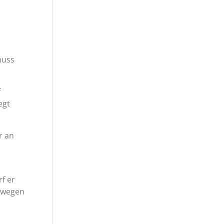
muss
f
egt
r an
f er
bewegen