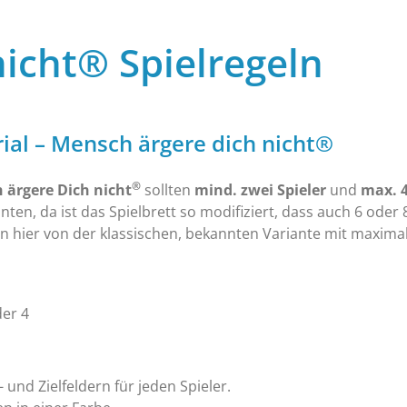
icht® Spielregeln
rial – Mensch ärgere dich nicht®
®
 ärgere Dich nicht
sollten
mind. zwei Spieler
und
max. 
anten, da ist das Spielbrett so modifiziert, dass auch 6 oder 
n hier von der klassischen, bekannten Variante mit maximal
der 4
- und Zielfeldern für jeden Spieler.