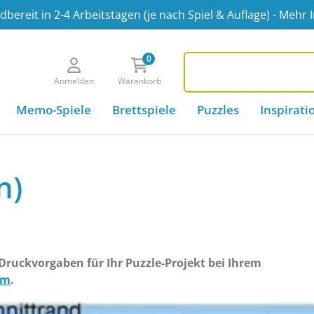
bereit in 2-4 Arbeitstagen (je nach Spiel & Auflage) - Mehr 
0
.de
Anmelden
Warenkorb
Memo-Spiele
Brettspiele
Puzzles
Inspirati
n)
 Druckvorgaben für Ihr Puzzle-Projekt bei Ihrem
am
.