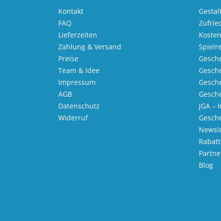
Kontakt
Gestal
FAQ
Zufrie
Lieferzeiten
Kosten
Zahlung & Versand
Spielr
Preise
Gesche
Team & Idee
Gesche
Impressum
Gesche
AGB
Gesche
Datenschutz
JGA – 
Widerruf
Gesch
Newsle
Rabatt
Partn
Blog