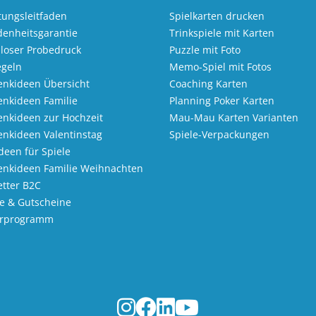
tungsleitfaden
Spielkarten drucken
denheitsgarantie
Trinkspiele mit Karten
loser Probedruck
Puzzle mit Foto
egeln
Memo-Spiel mit Fotos
nkideen Übersicht
Coaching Karten
nkideen Familie
Planning Poker Karten
nkideen zur Hochzeit
Mau-Mau Karten Varianten
nkideen Valentinstag
Spiele-Verpackungen
Ideen für Spiele
enkideen Familie Weihnachten
tter B2C
e & Gutscheine
erprogramm