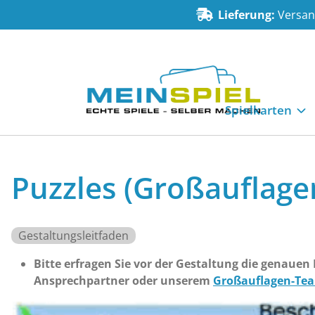
Zum Inhalt springen
Lieferung:
Versand
MeinSpiel
Spielkarten
Puzzles (Großauflage
Gestaltungsleitfaden
Bitte erfragen Sie vor der Gestaltung die genauen
Ansprechpartner oder unserem
Großauflagen-Te