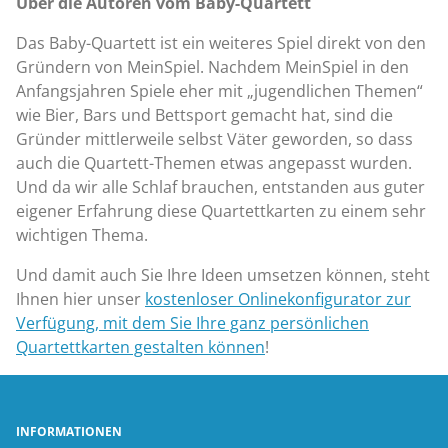
Über die Autoren vom Baby-Quartett
Das Baby-Quartett ist ein weiteres Spiel direkt von den
Gründern von MeinSpiel. Nachdem MeinSpiel in den
Anfangsjahren Spiele eher mit „jugendlichen Themen“
wie Bier, Bars und Bettsport gemacht hat, sind die
Gründer mittlerweile selbst Väter geworden, so dass
auch die Quartett-Themen etwas angepasst wurden.
Und da wir alle Schlaf brauchen, entstanden aus guter
eigener Erfahrung diese Quartettkarten zu einem sehr
wichtigen Thema.
Und damit auch Sie Ihre Ideen umsetzen können, steht
Ihnen hier unser
kostenloser Onlinekonfigurator zur
Verfügung, mit dem Sie Ihre ganz persönlichen
Quartettkarten gestalten können
!
INFORMATIONEN