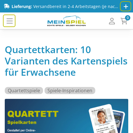
Zum Inhalt springen
Lieferung:
Versandbereit in 2-4 Arbeitstagen (je nach Spiel & Auflage) - Mehr Infos:
0
MeinSpiel.de
Quartettkarten: 10
Varianten des Kartenspiels
für Erwachsene
Quartettspiele
Spiele-Inspirationen