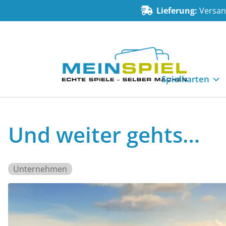
Zum Inhalt springen
Lieferung:
Versand
MeinSpiel
Spielkarten
Und weiter gehts…
Unternehmen