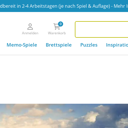
bereit in 2-4 Arbeitstagen (je nach Spiel & Auflage) - Mehr 
0
.de
Anmelden
Warenkorb
Memo-Spiele
Brettspiele
Puzzles
Inspirati