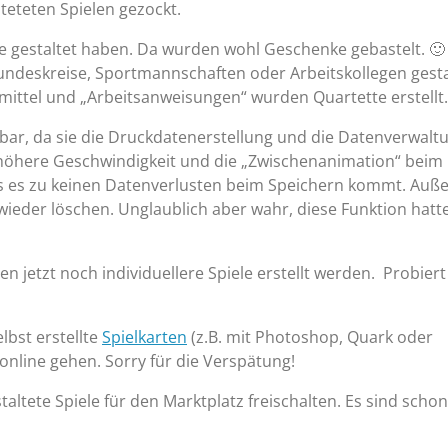
teteten Spielen gezockt.
ele gestaltet haben. Da wurden wohl Geschenke gebastelt. 🙂
eundeskreise, Sportmannschaften oder Arbeitskollegen gesta
ittel und „Arbeitsanweisungen“ wurden Quartette erstellt.
bar, da sie die Druckdatenerstellung und die Datenverwalt
ie höhere Geschwindigkeit und die „Zwischenanimation“ beim
 dass es zu keinen Datenverlusten beim Speichern kommt. Au
wieder löschen. Unglaublich aber wahr, diese Funktion hatt
n jetzt noch individuellere Spiele erstellt werden. Probiert
lbst erstellte
Spielkarten
(z.B. mit Photoshop, Quark oder
 online gehen. Sorry für die Verspätung!
ltete Spiele für den Marktplatz freischalten. Es sind schon