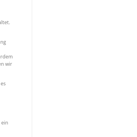
ltet.
ung
ßerdem
en wir
 es
 ein