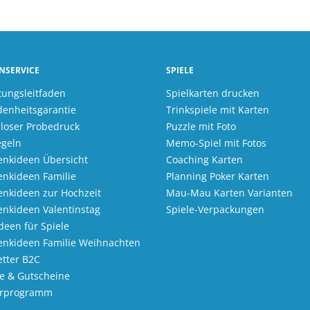
NSERVICE
SPIELE
tungsleitfaden
Spielkarten drucken
denheitsgarantie
Trinkspiele mit Karten
loser Probedruck
Puzzle mit Foto
egeln
Memo-Spiel mit Fotos
nkideen Übersicht
Coaching Karten
nkideen Familie
Planning Poker Karten
nkideen zur Hochzeit
Mau-Mau Karten Varianten
nkideen Valentinstag
Spiele-Verpackungen
Ideen für Spiele
enkideen Familie Weihnachten
tter B2C
e & Gutscheine
erprogramm