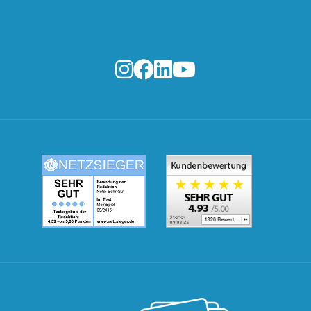
MeinSpiel