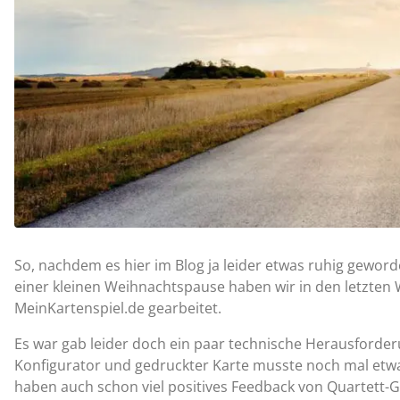
So, nachdem es hier im Blog ja leider etwas ruhig geword
einer kleinen Weihnachtspause haben wir in den letzt
MeinKartenspiel.de gearbeitet.
Es war gab leider doch ein paar technische Herausforde
Konfigurator und gedruckter Karte musste noch mal etwas 
haben auch schon viel positives Feedback von Quartett-