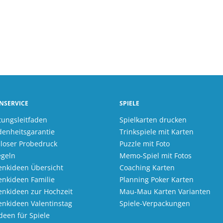
NSERVICE
SPIELE
tungsleitfaden
Spielkarten drucken
denheitsgarantie
Trinkspiele mit Karten
loser Probedruck
Puzzle mit Foto
egeln
Memo-Spiel mit Fotos
nkideen Übersicht
Coaching Karten
nkideen Familie
Planning Poker Karten
nkideen zur Hochzeit
Mau-Mau Karten Varianten
nkideen Valentinstag
Spiele-Verpackungen
Ideen für Spiele