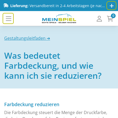
Zum Inhalt springen
Lieferung:
Versandbereit in 2-4 Arbeitstagen (je nach Spiel & Auflage) - Mehr Infos:
0
MeinSpiel.de
Gestaltungsleitfaden ➔
Was bedeutet
Farbdeckung, und wie
kann ich sie reduzieren?
Farbdeckung reduzieren
Die Farbdeckung steuert die Menge der Druckfarbe,