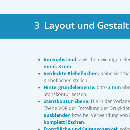
3 Layout und Gestal
Innenabstand
:
Zwischen wichtigen El
mind. 3 mm
Verdeckte Klebeflächen:
Keine sichtba
Klebeflächen stellen
Hintergrundelemente:
bitte
3 mm
über
Stanzkontur setzen.
Stanzkontur-Ebene:
Die in der Vorlag
Ebene VOR der Erstellung der Druckda
ausblenden
bzw. bei Verwendung von
komplett löschen
.
Frontfläche und Seitenschenkel:
sollt