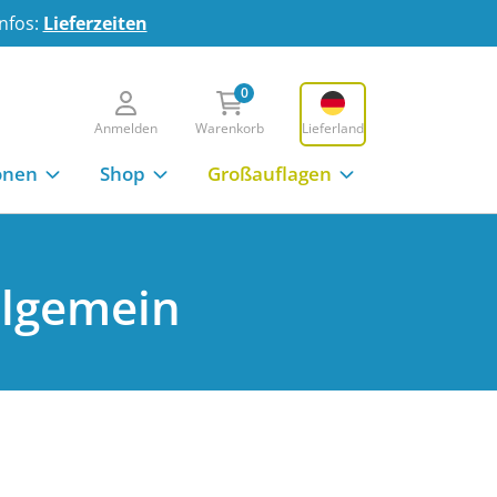
Infos:
Lieferzeiten
0
Anmelden
Warenkorb
Lieferland
onen
Shop
Großauflagen
s
zur Format-Übersicht
llgemein