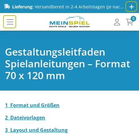
Zum Inhalt springen
Lieferung:
Versandbereit in 2-4 Arbeitstagen (je nach Spiel & Auflage) - Mehr Infos:
0
MeinSpiel.de
zum Inhaltsverzeichnis
zur Format-Übersicht
Gestaltungsleitfaden
Spielanleitungen – Format
70 x 120 mm
1 Format und Größen
2 Dateivorlagen
3 Layout und Gestaltung