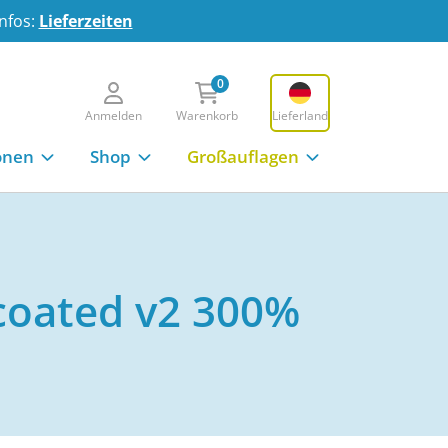
Infos:
Lieferzeiten
0
Anmelden
Warenkorb
Lieferland
onen
Shop
Großauflagen
O-coated v2 300%