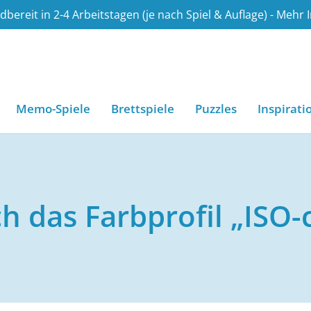
bereit in 2-4 Arbeitstagen (je nach Spiel & Auflage) - Mehr 
.de
Memo-Spiele
Brettspiele
Puzzles
Inspirati
ich das Farbprofil „IS