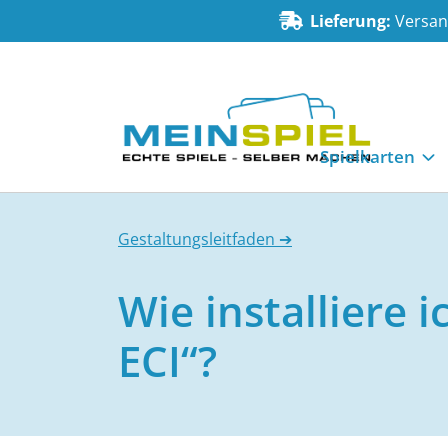
Zum Inhalt springen
Lieferung:
Versand
MeinSpiel
Spielkarten
Gestaltungsleitfaden ➔
Wie installiere 
ECI“?