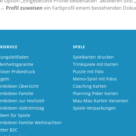
 Option „Eingebettete Profile beibehalten“ aktivieren und
→ Profil zuweisen
ein Farbprofil einem bestehenden Dok
NSERVICE
SPIELE
tungsleitfaden
Spielkarten drucken
denheitsgarantie
Trinkspiele mit Karten
loser Probedruck
Puzzle mit Foto
egeln
Memo-Spiel mit Fotos
nkideen Übersicht
Coaching Karten
nkideen Familie
Planning Poker Karten
nkideen zur Hochzeit
Mau-Mau Karten Varianten
nkideen Valentinstag
Spiele-Verpackungen
Ideen für Spiele
enkideen Familie Weihnachten
tter B2C