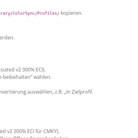
kopieren.
brary/ColorSync/Profiles/
werden.
oated v2 300% ECI).
e beibehalten“ wählen.
nvertierung auswählen, z.B. „In Zielprofil
ed v2 300% ECI für CMKY).