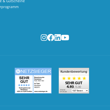
e & Gutscheine
erprogramm