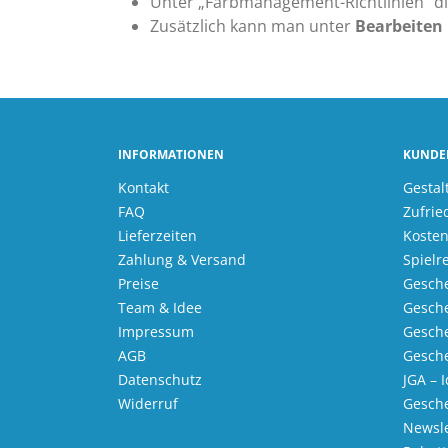
Unter „Farbmanagement-Richtlinien“ die
Zusätzlich kann man unter
Bearbeiten 
INFORMATIONEN
KUNDE
Kontakt
Gestal
FAQ
Zufrie
Lieferzeiten
Kosten
Zahlung & Versand
Spielr
Preise
Gesche
Team & Idee
Gesche
Impressum
Gesche
AGB
Gesche
Datenschutz
JGA – 
Widerruf
Gesch
Newsle