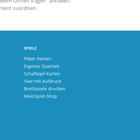
 „Beim Öffnen fragen“ anhaken.
ument zuordnen.
SPIELE
Poker-Karten
Eigenes Quartett
Schafkopf-Karten
Skat mit Aufdruck
Brettspiele drucken
MeinSpiel-Shop