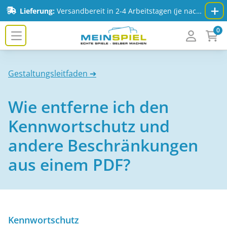
Zum Inhalt springen
Lieferung:
Versandbereit in 2-4 Arbeitstagen (je nach Spiel & Auflage) - Mehr Infos:
0
MeinSpiel.de
Gestaltungsleitfaden ➔
Wie entferne ich den
Kennwortschutz und
andere Beschränkungen
aus einem PDF?
Kennwortschutz