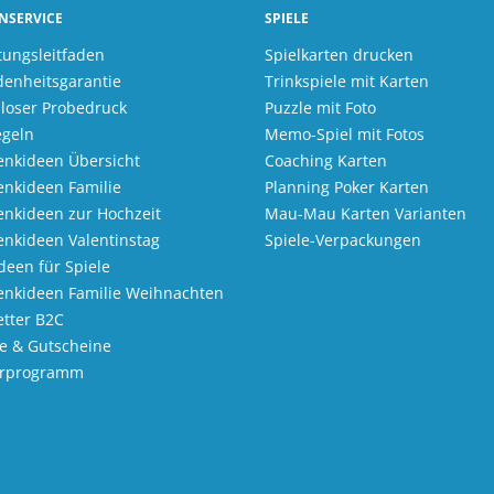
NSERVICE
SPIELE
tungsleitfaden
Spielkarten drucken
denheitsgarantie
Trinkspiele mit Karten
loser Probedruck
Puzzle mit Foto
egeln
Memo-Spiel mit Fotos
nkideen Übersicht
Coaching Karten
nkideen Familie
Planning Poker Karten
nkideen zur Hochzeit
Mau-Mau Karten Varianten
nkideen Valentinstag
Spiele-Verpackungen
Ideen für Spiele
enkideen Familie Weihnachten
tter B2C
e & Gutscheine
erprogramm