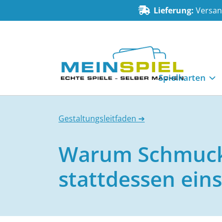
Zum Inhalt springen
Lieferung:
Versand
MeinSpiel
Spielkarten
Gestaltungsleitfaden ➔
Warum Schmuck
stattdessen ein