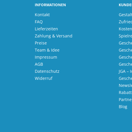
INFORMATIONEN
KUNDE
Kontakt
Gestal
FAQ
Zufrie
Lieferzeiten
Kosten
Zahlung & Versand
Spielr
Preise
Gesche
Team & Idee
Gesche
Impressum
Gesche
AGB
Gesche
Datenschutz
JGA – 
Widerruf
Gesch
Newsle
Rabatt
Partn
Blog