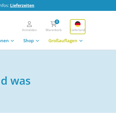
Infos:
Lieferzeiten
0
Anmelden
Warenkorb
Lieferland
onen
Shop
Großauflagen
nd was