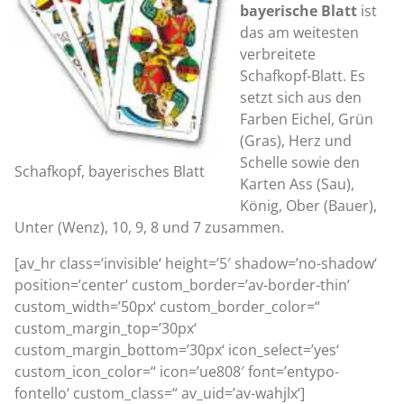
bayerische Blatt
ist
das am weitesten
verbreitete
Schafkopf-Blatt. Es
setzt sich aus den
Farben Eichel, Grün
(Gras), Herz und
Schelle sowie den
Schafkopf, bayerisches Blatt
Karten Ass (Sau),
König, Ober (Bauer),
Unter (Wenz), 10, 9, 8 und 7 zusammen.
[av_hr class=’invisible‘ height=’5′ shadow=’no-shadow‘
position=’center‘ custom_border=’av-border-thin‘
custom_width=’50px‘ custom_border_color=“
custom_margin_top=’30px‘
custom_margin_bottom=’30px‘ icon_select=’yes‘
custom_icon_color=“ icon=’ue808′ font=’entypo-
fontello‘ custom_class=“ av_uid=’av-wahjlx‘]