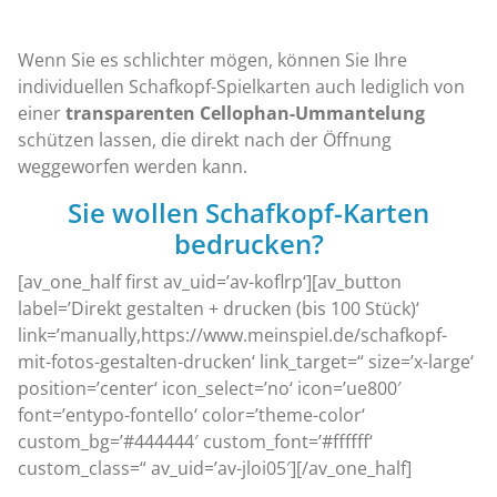
Wenn Sie es schlichter mögen, können Sie Ihre
individuellen Schafkopf-Spielkarten auch lediglich von
einer
transparenten Cellophan-Ummantelung
schützen lassen, die direkt nach der Öffnung
weggeworfen werden kann.
Sie wollen Schafkopf-Karten
bedrucken?
[av_one_half first av_uid=’av-koflrp‘][av_button
label=’Direkt gestalten + drucken (bis 100 Stück)‘
link=’manually,https://www.meinspiel.de/schafkopf-
mit-fotos-gestalten-drucken‘ link_target=“ size=’x-large‘
position=’center‘ icon_select=’no‘ icon=’ue800′
font=’entypo-fontello‘ color=’theme-color‘
custom_bg=’#444444′ custom_font=’#ffffff‘
custom_class=“ av_uid=’av-jloi05′][/av_one_half]