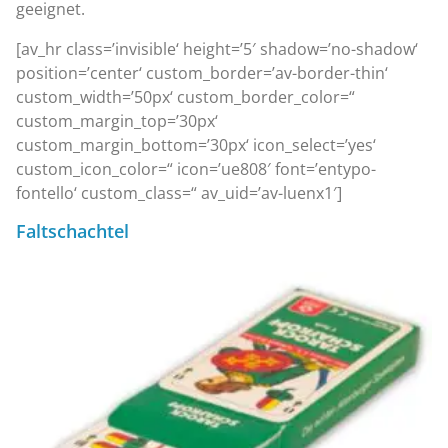
geeignet.
[av_hr class=’invisible‘ height=’5′ shadow=’no-shadow‘
position=’center‘ custom_border=’av-border-thin‘
custom_width=’50px‘ custom_border_color=“
custom_margin_top=’30px‘
custom_margin_bottom=’30px‘ icon_select=’yes‘
custom_icon_color=“ icon=’ue808′ font=’entypo-
fontello‘ custom_class=“ av_uid=’av-luenx1′]
Faltschachtel