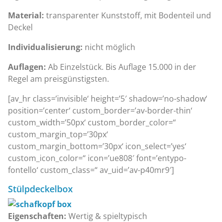
Material:
transparenter Kunststoff, mit Bodenteil und
Deckel
Individualisierung:
nicht möglich
Auflagen:
Ab Einzelstück. Bis Auflage 15.000 in der
Regel am preisgünstigsten.
[av_hr class=’invisible‘ height=’5′ shadow=’no-shadow‘
position=’center‘ custom_border=’av-border-thin‘
custom_width=’50px‘ custom_border_color=“
custom_margin_top=’30px‘
custom_margin_bottom=’30px‘ icon_select=’yes‘
custom_icon_color=“ icon=’ue808′ font=’entypo-
fontello‘ custom_class=“ av_uid=’av-p40mr9′]
Stülpdeckelbox
Eigenschaften:
Wertig & spieltypisch