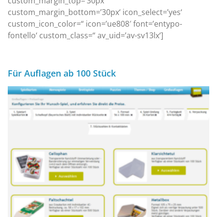
custom_margin_top=’30px‘
custom_margin_bottom=’30px‘ icon_select=’yes‘
custom_icon_color=“ icon=’ue808′ font=’entypo-
fontello‘ custom_class=“ av_uid=’av-sv13lx‘]
Für Auflagen ab 100 Stück