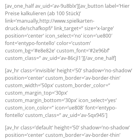
[av_one_half av_uid=’av-9u8blx‘][av_button label=’Hier
Preise kalkulieren (ab 100 Stück)‘
link=’manually,http://www.spielkarten-
druck.de/schafkopf/‘ link_target=“ size=’x-large‘
position=’center‘ icon_select=’no‘ icon=’ue800′
font=’entypo-fontello‘ color=’custom‘
custom_bg=’#e8e82e‘ custom_font=’#2e96bf‘
custom_class=“ av_uid=’av-86cjl1′][/av_one_half]
[av_hr class=’invisible‘ height=’50‘ shadow=’no-shadow‘
position=’center‘ custom_border=’av-border-thin‘
custom_width=’50px‘ custom_border_color=“
custom_margin_top=’30px‘
custom_margin_bottom=’30px‘ icon_select=’yes‘
custom_icon_color=“ icon=’ue808′ font=’entypo-
fontello‘ custom_class=“ av_uid=’av-5qx945′]
[av_hr class=’default‘ height=’50‘ shadow=’no-shadow‘
position=’center‘ custom_border=’av-border-thin‘