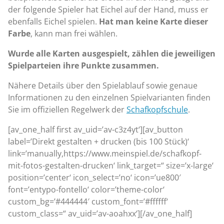
der folgende Spieler hat Eichel auf der Hand, muss er
ebenfalls Eichel spielen.
Hat man keine Karte dieser
Farbe
, kann man frei wählen.
Wurde alle Karten ausgespielt, zählen die jeweiligen
Spielparteien ihre Punkte zusammen.
Nähere Details über den Spielablauf sowie genaue
Informationen zu den einzelnen Spielvarianten finden
Sie im offiziellen Regelwerk der
Schafkopfschule
.
[av_one_half first av_uid=’av-c3z4yt‘][av_button
label=’Direkt gestalten + drucken (bis 100 Stück)‘
link=’manually,https://www.meinspiel.de/schafkopf-
mit-fotos-gestalten-drucken‘ link_target=“ size=’x-large‘
position=’center‘ icon_select=’no‘ icon=’ue800′
font=’entypo-fontello‘ color=’theme-color‘
custom_bg=’#444444′ custom_font=’#ffffff‘
custom_class=“ av_uid=’av-aoahxx‘][/av_one_half]