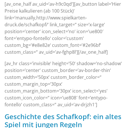
[av_one_half av_uid=’av-h9c0qd‘][av_button label=’Hier
Preise kalkulieren (ab 100 Stück)‘
link=’manually,http://www.spielkarten-
druck.de/schafkopf/‘ link_target=“ size=’x-large‘
position=’center‘ icon_select=’no‘ icon=’ue800′
font=’entypo-fontello‘ color=’custom‘
custom_bg=’#e8e82e‘ custom_font=’#2e96bf‘
custom_class=“ av_uid=’av-fghp8l‘][/av_one_half]
[av_hr class=’invisible‘ height=’50‘ shadow=’no-shadow‘
position=’center‘ custom_border=’av-border-thin‘
custom_width=’50px‘ custom_border_color=“
custom_margin_top=’30px‘
custom_margin_bottom=’30px‘ icon_select=’yes‘
custom_icon_color=“ icon=’ue808′ font=’entypo-
fontello‘ custom_class=“ av_uid=’av-drjzh1′]
Geschichte des Schafkopf: ein altes
Spiel mit jungen Regeln