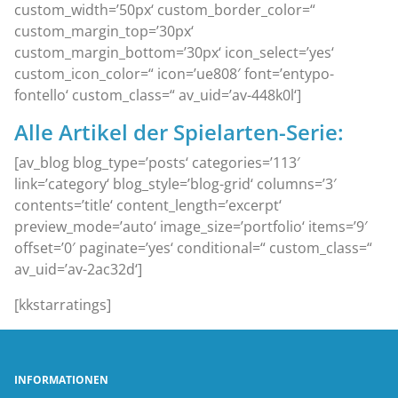
custom_width=’50px‘ custom_border_color=“
custom_margin_top=’30px‘
custom_margin_bottom=’30px‘ icon_select=’yes‘
custom_icon_color=“ icon=’ue808′ font=’entypo-
fontello‘ custom_class=“ av_uid=’av-448k0l‘]
Alle Artikel der Spielarten-Serie:
[av_blog blog_type=’posts‘ categories=’113′
link=’category‘ blog_style=’blog-grid‘ columns=’3′
contents=’title‘ content_length=’excerpt‘
preview_mode=’auto‘ image_size=’portfolio‘ items=’9′
offset=’0′ paginate=’yes‘ conditional=“ custom_class=“
av_uid=’av-2ac32d‘]
[kkstarratings]
INFORMATIONEN