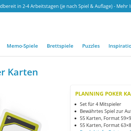
bereit in 2-4 Arbeitstagen (je nach Spiel & Auflage) - Mehr 
.de
en
In
Memo-Spiele
Brettspiele
Puzzles
Inspirati
er Karten
PLANNING POKER K
Set für 4 Mitspieler
Bewährtes Spiel zur A
55 Karten, Format 59×
55 Karten, Format 63×