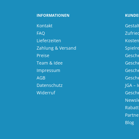
INFORMATIONEN
KUNDE
Kontakt
Gestal
FAQ
Zufrie
Lieferzeiten
Kosten
Zahlung & Versand
Spielr
Preise
Gesche
Team & Idee
Gesche
Impressum
Gesche
AGB
Gesche
Datenschutz
JGA – 
Widerruf
Gesch
Newsle
Rabatt
Partn
Blog