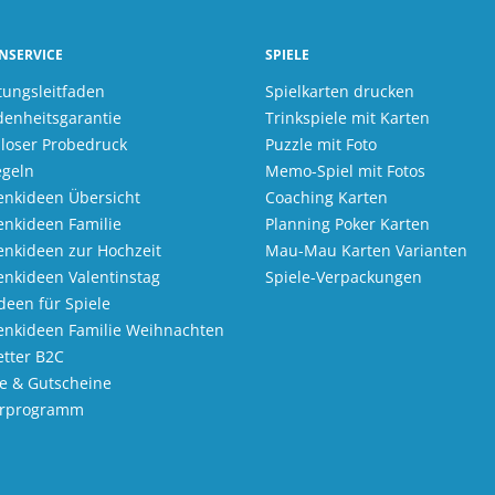
NSERVICE
SPIELE
tungsleitfaden
Spielkarten drucken
denheitsgarantie
Trinkspiele mit Karten
loser Probedruck
Puzzle mit Foto
egeln
Memo-Spiel mit Fotos
nkideen Übersicht
Coaching Karten
nkideen Familie
Planning Poker Karten
nkideen zur Hochzeit
Mau-Mau Karten Varianten
nkideen Valentinstag
Spiele-Verpackungen
Ideen für Spiele
enkideen Familie Weihnachten
tter B2C
e & Gutscheine
erprogramm