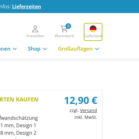
Infos:
Lieferzeiten
0
Anmelden
Warenkorb
Lieferland
 den Warenkorb
onen
Shop
Großauflagen
12,90 €
ARTEN KAUFEN
zzgl.
Versand
inkl. MwSt.
ufwandschätzung
91 mm, Design 1
88 mm, Design 2