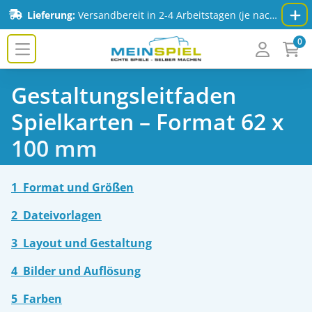
Zum Inhalt springen
Lieferung:
Versandbereit in 2-4 Arbeitstagen (je nach Spiel & Auflage) - Mehr Infos:
0
MeinSpiel.de
Zurück zur Format-
Gestaltungsleitfaden
Zum Inhaltsverzeichnis
Übersicht
Spielkarten – Format 62 x
100 mm
1 Format und Größen
2 Dateivorlagen
3 Layout und Gestaltung
4 Bilder und Auflösung
5 Farben