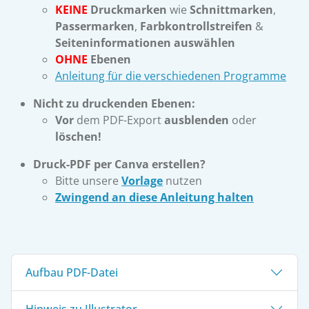
KEINE
Druckmarken
wie
Schnittmarken
,
Passermarken
,
Farbkontrollstreifen
&
Seiteninformationen
auswählen
OHNE
Ebenen
Anleitung für die verschiedenen Programme
Nicht zu druckenden Ebenen:
Vor
dem PDF-Export
ausblenden
oder
löschen!
Druck-PDF per Canva erstellen?
Bitte unsere
Vorlage
nutzen
Zwingend an diese Anleitung halten
Aufbau PDF-Datei
Hinweis zu Illustrator